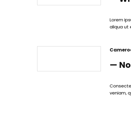
Lorem ips
aliqua ut 
Cameroo
— No
Consectet
veniam, q