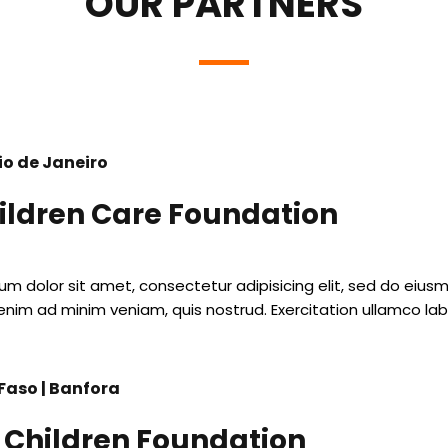
OUR PARTNERS
Rio de Janeiro
ildren Care Foundation
um dolor sit amet, consectetur adipisicing elit, sed do eius
enim ad minim veniam, quis nostrud. Exercitation ullamco labori
Faso | Banfora
l Children Foundation