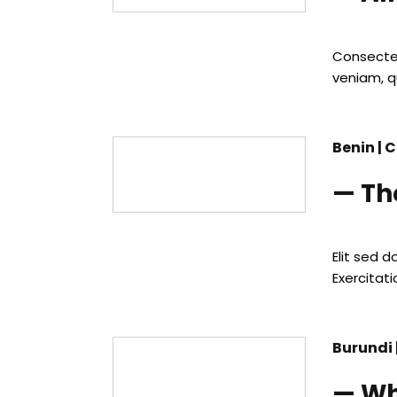
Consectet
veniam, q
Benin | 
— Th
Elit sed 
Exercitat
Burundi
— Wh