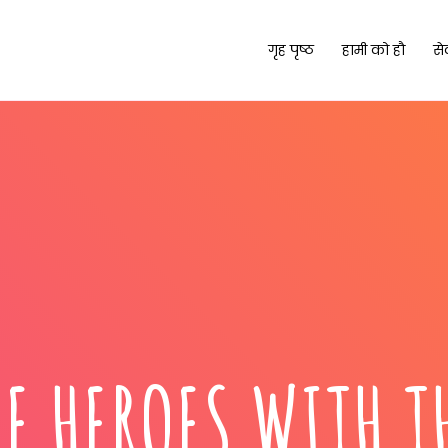
गृह पृष्ठ
हामी को हौ
से
HE HEROES WITH T